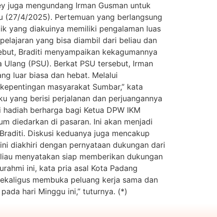
vey juga mengundang Irman Gusman untuk
u (27/4/2025). Pertemuan yang berlangsung
itik yang diakuinya memiliki pengalaman luas
lajaran yang bisa diambil dari beliau dan
rsebut, Braditi menyampaikan kekagumannya
a Ulang (PSU). Berkat PSU tersebut, Irman
g luar biasa dan hebat. Melalui
 kepentingan masyarakat Sumbar,” kata
u yang berisi perjalanan dan perjuangannya
di hadiah berharga bagi Ketua DPW IKM
um diedarkan di pasaran. Ini akan menjadi
 Braditi. Diskusi keduanya juga mencakup
ini diakhiri dengan pernyataan dukungan dari
Beliau menyatakan siap memberikan dukungan
rahmi ini, kata pria asal Kota Padang
“Sekaligus membuka peluang kerja sama dan
da hari Minggu ini,” tuturnya. (*)