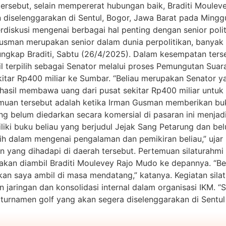
ersebut, selain mempererat hubungan baik, Braditi Moule
diselenggarakan di Sentul, Bogor, Jawa Barat pada Mingg
berdiskusi mengenai berbagai hal penting dengan senior pol
man merupakan senior dalam dunia perpolitikan, banyak pe
” ungkap Braditi, Sabtu (26/4/2025). Dalam kesempatan te
l terpilih sebagai Senator melalui proses Pemungutan Suar
tar Rp400 miliar ke Sumbar. “Beliau merupakan Senator yan
asil membawa uang dari pusat sekitar Rp400 miliar untuk
emuan tersebut adalah ketika Irman Gusman memberikan buk
g belum diedarkan secara komersial di pasaran ini menja
liki buku beliau yang berjudul Jejak Sang Petarung dan bel
bih dalam mengenai pengalaman dan pemikiran beliau,” ujar
n yang dihadapi di daerah tersebut. Pertemuan silaturahmi 
 akan diambil Braditi Moulevey Rajo Mudo ke depannya. “
kan saya ambil di masa mendatang,” katanya. Kegiatan silatu
jaringan dan konsolidasi internal dalam organisasi IKM. 
rnamen golf yang akan segera diselenggarakan di Sentul pa